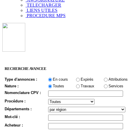
TELECHARGER
LIENS UTILES
PROCEDURE MPS
RECHERCHE AVANCEE
Type d'annonces :
En cours
Expirés
Attributions
Nature :
Toutes
Travaux
Services
Nomenclature CPV :
Procédure :
Départements :
Mot-clé :
Acheteur :